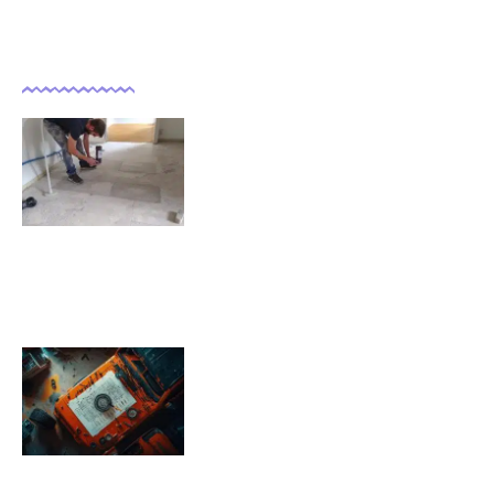
Dernières actualités
Comment isoler un sol déjà
carrelé ?
09/11/2025
Pression pneu Jeep Renegade :
Tableau de pression
08/11/2025