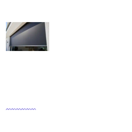
Quels sont les inconvénients des
volets roulants solaires ?
07/11/2025
Nous suivre