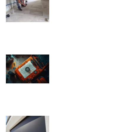
carrelé ?
09/11/2025
Pression pneu Jeep Renegade :
Tableau de pression
08/11/2025
Quels sont les inconvénients des
volets roulants solaires ?