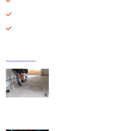
Mentions légales
À propos
Cookies
Dernières actualités
Comment isoler un sol déjà
carrelé ?
09/11/2025