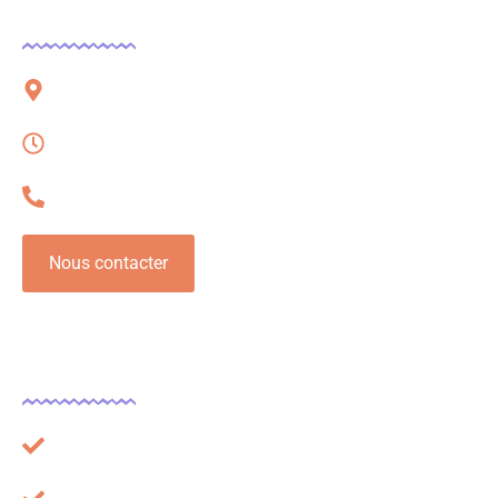
Contact
51 rue Charles Corbeau, 09000 Foix
Lundi – Vendredi, 08h à 16h
06 32 54 78 62
Nous contacter
Légal
Plan du site