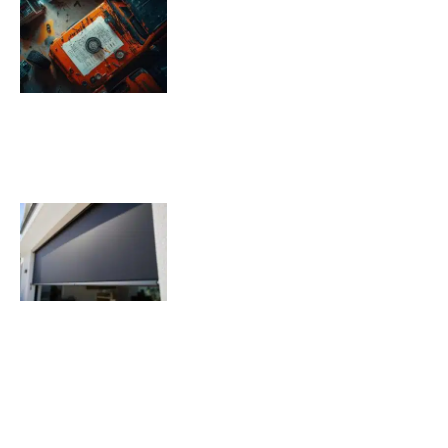
Pression pneu Jeep Renegade :
Tableau de pression
08/11/2025
Quels sont les inconvénients des
volets roulants solaires ?
07/11/2025