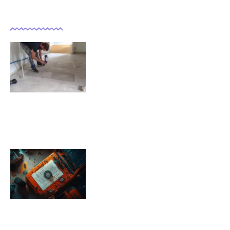
Dernières actualités
Comment isoler un sol déjà
carrelé ?
09/11/2025
Pression pneu Jeep Renegade :
Tableau de pression
08/11/2025