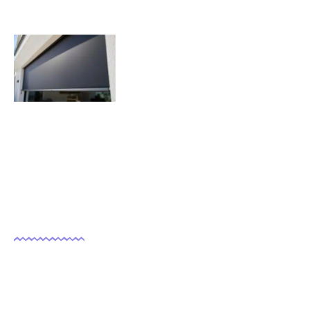
Quels sont les inconvénients des
volets roulants solaires ?
07/11/2025
Nous suivre