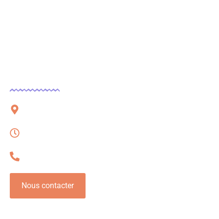
Contact
51 rue Charles Corbeau, 09000 Foix
Lundi – Vendredi, 08h à 16h
06 32 54 78 62
Nous contacter