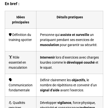
En bref :
Idées
Détails pratiques
principales
🛡️ Définition du
Personne qui
assiste et surveille
un
training spotter
pratiquant pendant ses exercices de
musculation
pour garantir sa sécurité.
🏋️ Rôle
Intervenir
lors d’exercices avec charges
essentiel en
lourdes comme le
développé couché
et
musculation
le squat.
🗣️
Définir clairement les
objectifs
, le
Communication
nombre de répétitions et convenir d’un
fondamentale
signal d’aide
avant l’exercice.
💪 Qualités
Développer
vigilance
, force physique,
requises
réactivité et connaissance
technique