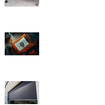
Pression pneu Jeep Renegade :
Tableau de pression
08/11/2025
Quels sont les inconvénients des
volets roulants solaires ?
07/11/2025