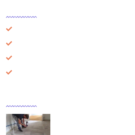
Légal
Plan du site
Mentions légales
À propos
Cookies
Dernières actualités
Comment isoler un sol déjà
carrelé ?
09/11/2025