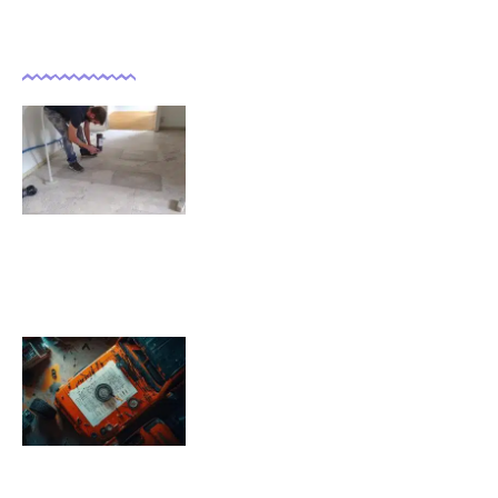
Dernières actualités
Comment isoler un sol déjà
carrelé ?
09/11/2025
Pression pneu Jeep Renegade :
Tableau de pression
08/11/2025