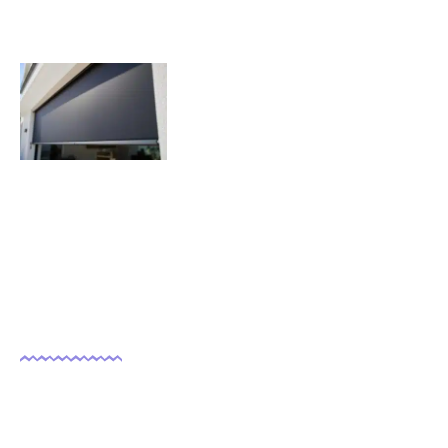
Quels sont les inconvénients des
volets roulants solaires ?
07/11/2025
Nous suivre