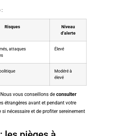
 :
Risques
Niveau
d’alerte
rmés, attaques
Élevé
es
politique
Modéré à
élevé
. Nous vous conseillons de
consulter
es étrangères avant et pendant votre
e si nécessaire et de profiter sereinement
 les pièges à