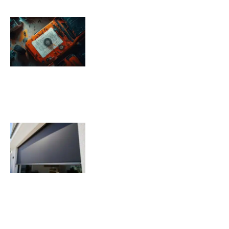
Pression pneu Jeep Renegade :
Tableau de pression
08/11/2025
Quels sont les inconvénients des
volets roulants solaires ?
07/11/2025