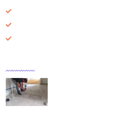
Mentions légales
À propos
Cookies
Dernières actualités
Comment isoler un sol déjà
carrelé ?
09/11/2025