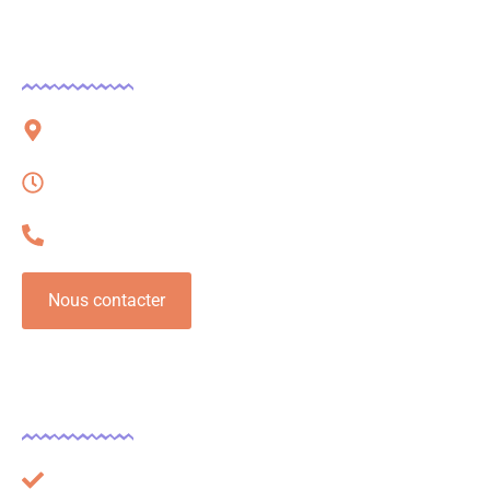
Contact
51 rue Charles Corbeau, 09000 Foix
Lundi – Vendredi, 08h à 16h
06 32 54 78 62
Nous contacter
Légal
Plan du site