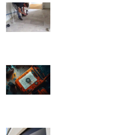
Comment isoler un sol déjà
carrelé ?
09/11/2025
Pression pneu Jeep Renegade :
Tableau de pression
08/11/2025
Quels sont les inconvénients des