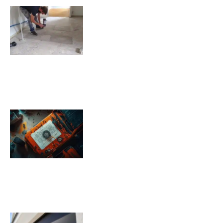
Comment isoler un sol déjà
carrelé ?
09/11/2025
Pression pneu Jeep Renegade :
Tableau de pression
08/11/2025
Quels sont les inconvénients des