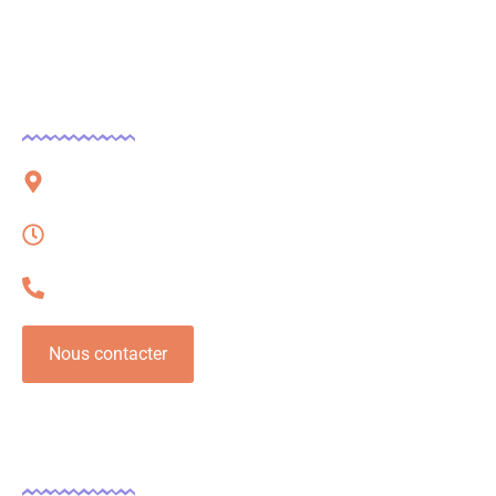
Contact
51 rue Charles Corbeau, 09000 Foix
Lundi – Vendredi, 08h à 16h
06 32 54 78 62
Nous contacter
Légal