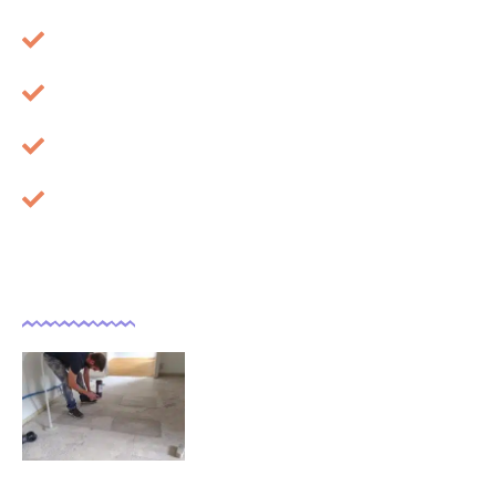
Plan du site
Mentions légales
À propos
Cookies
Dernières actualités
Comment isoler un sol déjà
carrelé ?
09/11/2025