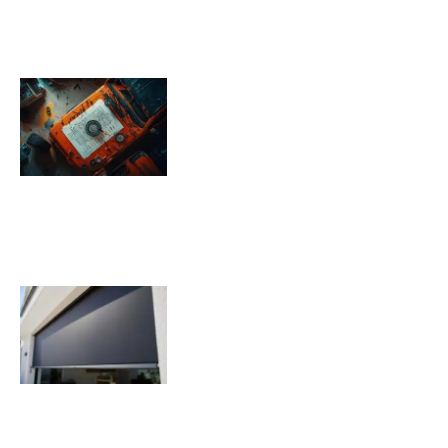
Pression pneu Jeep Renegade :
Tableau de pression
08/11/2025
Quels sont les inconvénients des
volets roulants solaires ?
07/11/2025