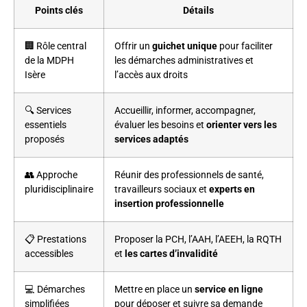
Points clés
Détails
🏢 Rôle central
Offrir un
guichet unique
pour faciliter
de la MDPH
les démarches administratives et
Isère
l’accès aux droits
🔍 Services
Accueillir, informer, accompagner,
essentiels
évaluer les besoins et
orienter vers les
proposés
services adaptés
👥 Approche
Réunir des professionnels de santé,
pluridisciplinaire
travailleurs sociaux et
experts en
insertion professionnelle
📋 Prestations
Proposer la PCH, l’AAH, l’AEEH, la RQTH
accessibles
et
les cartes d’invalidité
💻 Démarches
Mettre en place un
service en ligne
simplifiées
pour déposer et suivre sa demande