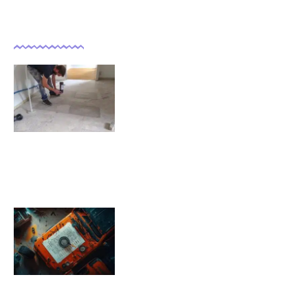
Dernières actualités
Comment isoler un sol déjà
carrelé ?
09/11/2025
Pression pneu Jeep Renegade :
Tableau de pression
08/11/2025