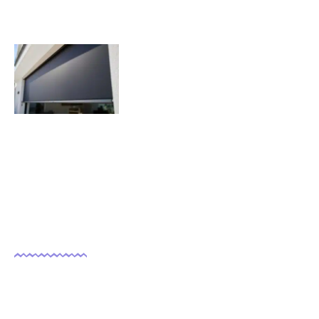
Quels sont les inconvénients des
volets roulants solaires ?
07/11/2025
Nous suivre