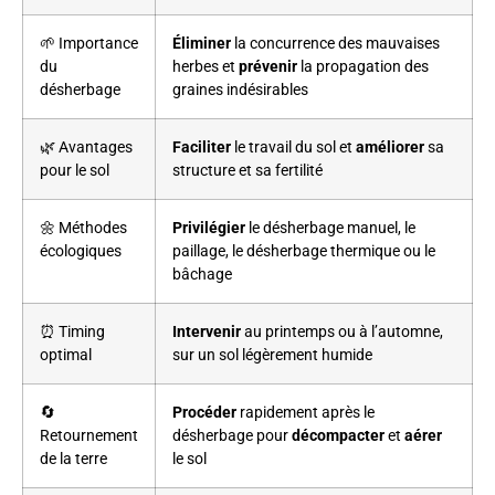
🌱 Importance
Éliminer
la concurrence des mauvaises
du
herbes et
prévenir
la propagation des
désherbage
graines indésirables
🌿 Avantages
Faciliter
le travail du sol et
améliorer
sa
pour le sol
structure et sa fertilité
🌼 Méthodes
Privilégier
le désherbage manuel, le
écologiques
paillage, le désherbage thermique ou le
bâchage
⏰ Timing
Intervenir
au printemps ou à l’automne,
optimal
sur un sol légèrement humide
🔄
Procéder
rapidement après le
Retournement
désherbage pour
décompacter
et
aérer
de la terre
le sol