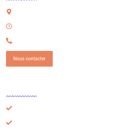
51 rue Charles Corbeau, 09000 Foix
Lundi – Vendredi, 08h à 16h
06 32 54 78 62
Nous contacter
Légal
Plan du site
Mentions légales