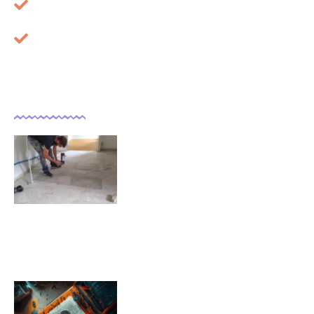
À propos
Cookies
Dernières actualités
Comment isoler un sol déjà
carrelé ?
09/11/2025
Pression pneu Jeep Renegade :
Tableau de pression