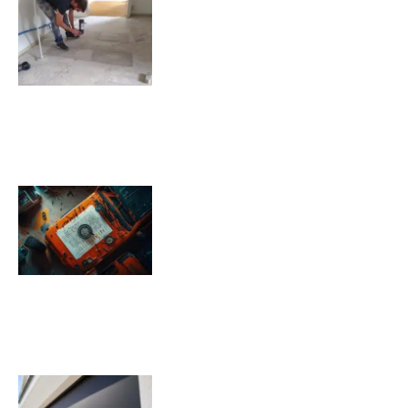
Comment isoler un sol déjà
carrelé ?
09/11/2025
Pression pneu Jeep Renegade :
Tableau de pression
08/11/2025
Quels sont les inconvénients des
volets roulants solaires ?