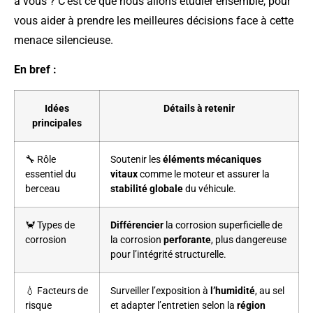
à vous ? C’est ce que nous allons étudier ensemble, pour
vous aider à prendre les meilleures décisions face à cette
menace silencieuse.
En bref :
Idées
Détails à retenir
principales
🔧 Rôle
Soutenir les
éléments mécaniques
essentiel du
vitaux
comme le moteur et assurer la
berceau
stabilité globale
du véhicule.
🦀 Types de
Différencier
la corrosion superficielle de
corrosion
la corrosion
perforante
, plus dangereuse
pour l’intégrité structurelle.
💧 Facteurs de
Surveiller l’exposition à
l’humidité
, au sel
risque
et adapter l’entretien selon la
région