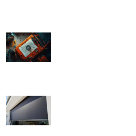
Pression pneu Jeep Renegade :
Tableau de pression
08/11/2025
Quels sont les inconvénients des
volets roulants solaires ?
07/11/2025