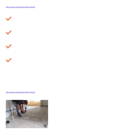
Plan du site
Mentions légales
À propos
Cookies
Dernières actualités
Comment isoler un sol déjà
carrelé ?
09/11/2025