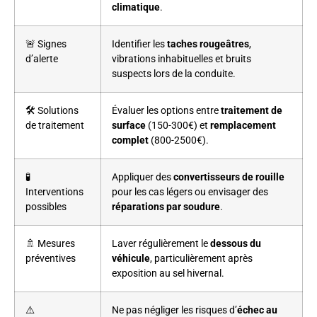
climatique
.
🚨 Signes
Identifier les
taches rougeâtres
,
d’alerte
vibrations inhabituelles et bruits
suspects lors de la conduite.
🛠️ Solutions
Évaluer les options entre
traitement de
de traitement
surface
(150-300€) et
remplacement
complet
(800-2500€).
🧪
Appliquer des
convertisseurs de rouille
Interventions
pour les cas légers ou envisager des
possibles
réparations par soudure
.
🚿 Mesures
Laver régulièrement le
dessous du
préventives
véhicule
, particulièrement après
exposition au sel hivernal.
⚠️
Ne pas négliger les risques d’
échec au