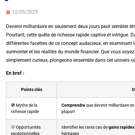
12/05/2025
Devenir milliardaire en seulement deux jours peut sembler êt
Pourtant, cette quête de richesse rapide captive et intrigue. D
différentes facettes de ce concept audacieux, en examinant le
surmonter et les réalités du monde financier. Que vous soye
simplement curieux, plongeons ensemble dans cet univers où
En bref :
Points clés
D
🚫 Mythe de la
Comprendre
que devenir milliardaire e
richesse rapide
plupart
💡 Opportunités
Identifier les rares cas de
gains rapides
exceptionnelles
héritages