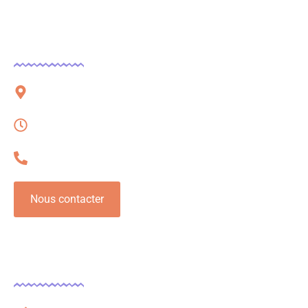
Contact
51 rue Charles Corbeau, 09000 Foix
Lundi – Vendredi, 08h à 16h
06 32 54 78 62
Nous contacter
Légal