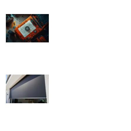
Pression pneu Jeep Renegade :
Tableau de pression
08/11/2025
Quels sont les inconvénients des
volets roulants solaires ?
07/11/2025