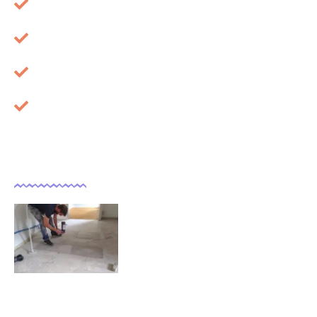
Plan du site
Mentions légales
À propos
Cookies
Dernières actualités
Comment isoler un sol déjà
carrelé ?
09/11/2025