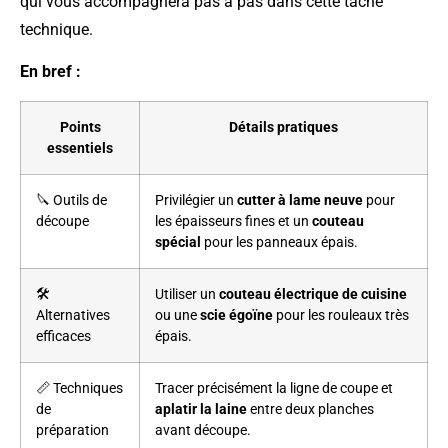
qui vous accompagnera pas à pas dans cette tâche
technique.
En bref :
Points
Détails pratiques
essentiels
🔪 Outils de
Privilégier un
cutter à lame neuve
pour
découpe
les épaisseurs fines et un
couteau
spécial
pour les panneaux épais.
🛠️
Utiliser un
couteau électrique de cuisine
Alternatives
ou une
scie égoïne
pour les rouleaux très
efficaces
épais.
📏 Techniques
Tracer précisément la ligne de coupe et
de
aplatir la laine
entre deux planches
préparation
avant découpe.