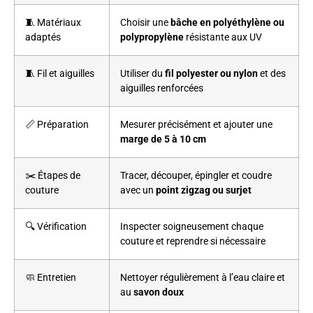
🧵 Matériaux
Choisir une
bâche en polyéthylène ou
adaptés
polypropylène
résistante aux UV
🧵 Fil et aiguilles
Utiliser du
fil polyester ou nylon
et des
aiguilles renforcées
📏 Préparation
Mesurer précisément et ajouter une
marge de 5 à 10 cm
✂️ Étapes de
Tracer, découper, épingler et coudre
couture
avec un
point zigzag ou surjet
🔍 Vérification
Inspecter soigneusement chaque
couture et reprendre si nécessaire
🧼 Entretien
Nettoyer régulièrement à l’eau claire et
au
savon doux