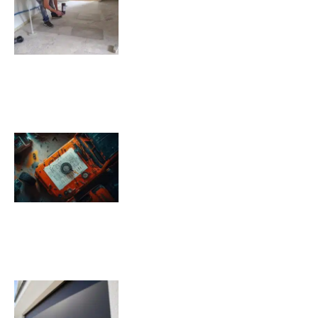
carrelé ?
09/11/2025
Pression pneu Jeep Renegade :
Tableau de pression
08/11/2025
Quels sont les inconvénients des
volets roulants solaires ?