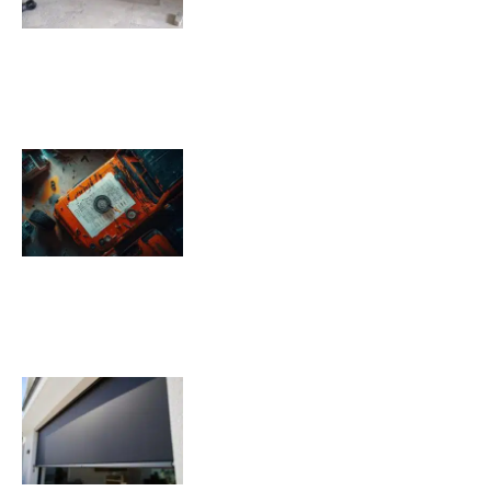
Pression pneu Jeep Renegade :
Tableau de pression
08/11/2025
Quels sont les inconvénients des
volets roulants solaires ?
07/11/2025