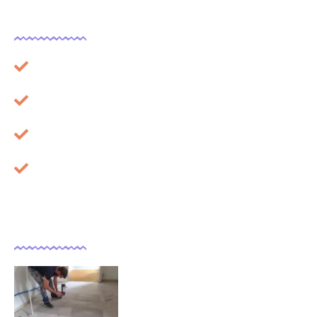
Légal
Plan du site
Mentions légales
À propos
Cookies
Dernières actualités
Comment isoler un sol déjà
carrelé ?
09/11/2025