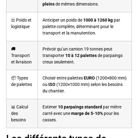
pleins
de mêmes dimensions.
⚖️ Poids et
Anticiper un poids de
1000 à 1260 kg
par
logistique
palette complète, déterminant pour le
transport et la manutention.
🚚
Prévoir qu’un camion 19 tonnes peut
Transport
transporter
10 à 12 palettes
de parpaings
et livraison
creux seulement.
📦 Types
Choisir entre palettes
EURO
(1200×800 mm)
de palettes
ou
ISO
(1200×1000 mm) selon les besoins
du chantier.
📊 Calcul
Estimer
10 parpaings standard
par mètre
des
carré avec une
marge de 5-10%
pour les
besoins
casses.