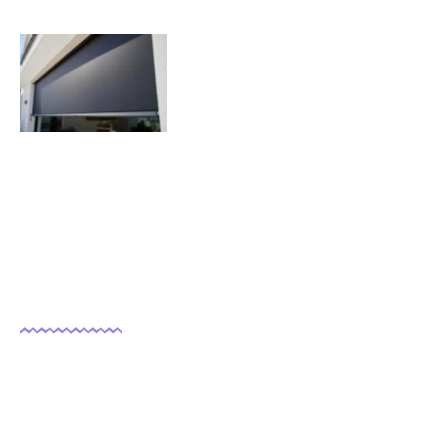
Quels sont les inconvénients des
volets roulants solaires ?
07/11/2025
Nous suivre