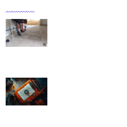
Dernières actualités
Comment isoler un sol déjà
carrelé ?
09/11/2025
Pression pneu Jeep Renegade :
Tableau de pression
08/11/2025