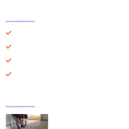
Légal
Plan du site
Mentions légales
À propos
Cookies
Dernières actualités
Comment isoler un sol déjà
carrelé ?