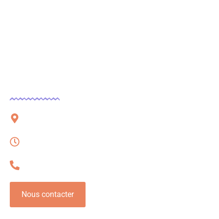
Contact
51 rue Charles Corbeau, 09000 Foix
Lundi – Vendredi, 08h à 16h
06 32 54 78 62
Nous contacter