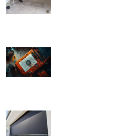
09/11/2025
Pression pneu Jeep Renegade :
Tableau de pression
08/11/2025
Quels sont les inconvénients des
volets roulants solaires ?
07/11/2025