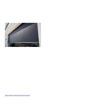
Quels sont les inconvénients des
volets roulants solaires ?
07/11/2025
Nous suivre