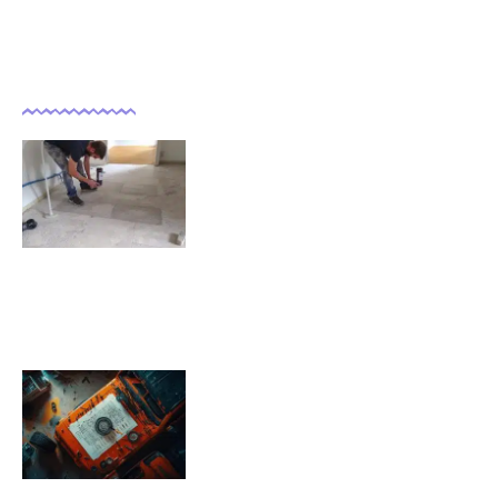
Dernières actualités
Comment isoler un sol déjà
carrelé ?
09/11/2025
Pression pneu Jeep Renegade :
Tableau de pression
08/11/2025