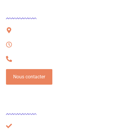
Contact
51 rue Charles Corbeau, 09000 Foix
Lundi – Vendredi, 08h à 16h
06 32 54 78 62
Nous contacter
Légal
Plan du site