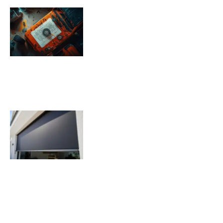
Pression pneu Jeep Renegade :
Tableau de pression
08/11/2025
Quels sont les inconvénients des
volets roulants solaires ?
07/11/2025