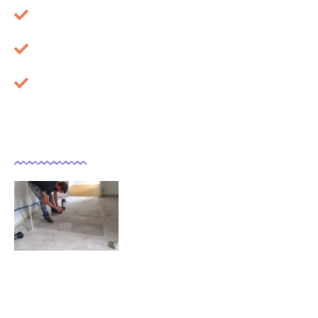
Mentions légales
À propos
Cookies
Dernières actualités
Comment isoler un sol déjà
carrelé ?
09/11/2025