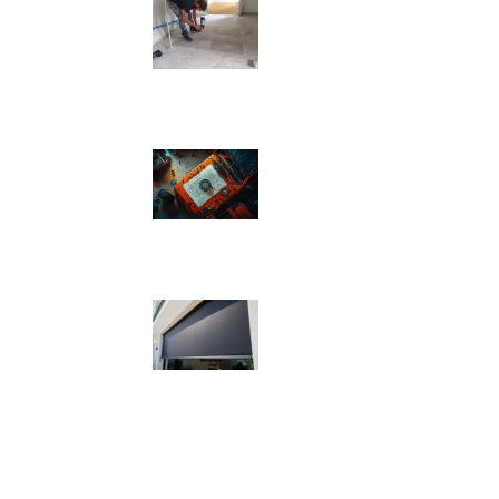
Comment isoler un
sol déjà carrelé ?
09/11/2025
Pression pneu Jeep
Renegade : Tableau
de pression
08/11/2025
Quels sont les
inconvénients des
volets roulants
solaires ?
07/11/2025