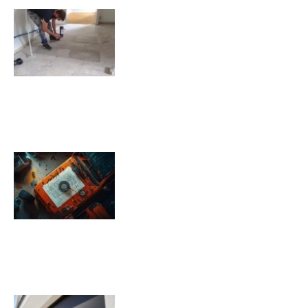
Comment isoler un sol déjà
carrelé ?
09/11/2025
Pression pneu Jeep Renegade :
Tableau de pression
08/11/2025
Quels sont les inconvénients des