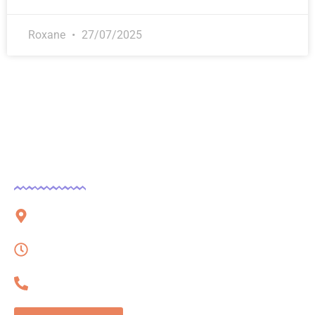
Roxane
27/07/2025
Contact
51 rue Charles Corbeau, 09000 Foix
Lundi – Vendredi, 08h à 16h
06 32 54 78 62