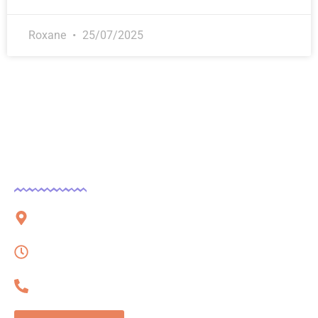
Roxane
25/07/2025
Contact
51 rue Charles Corbeau, 09000 Foix
Lundi – Vendredi, 08h à 16h
06 32 54 78 62