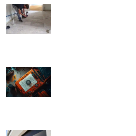
Comment isoler un sol déjà
carrelé ?
09/11/2025
Pression pneu Jeep Renegade :
Tableau de pression
08/11/2025
Quels sont les inconvénients des