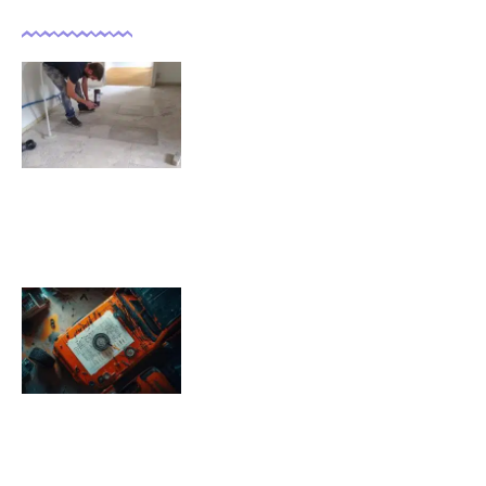
Comment isoler un sol déjà
carrelé ?
09/11/2025
Pression pneu Jeep Renegade :
Tableau de pression
08/11/2025