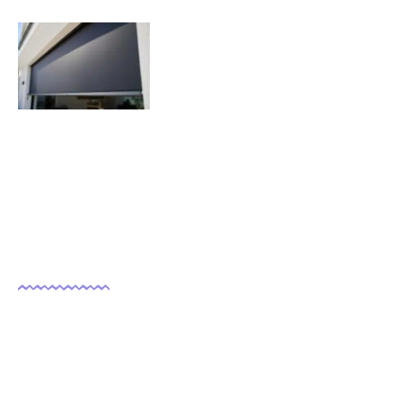
Quels sont les inconvénients des
volets roulants solaires ?
07/11/2025
Nous suivre