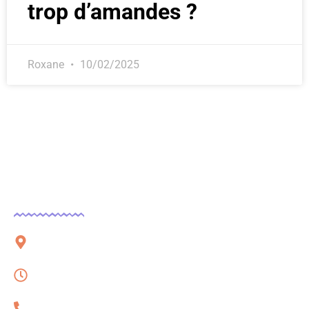
trop d’amandes ?
Roxane
10/02/2025
Contact
51 rue Charles Corbeau, 09000 Foix
Lundi – Vendredi, 08h à 16h
06 32 54 78 62