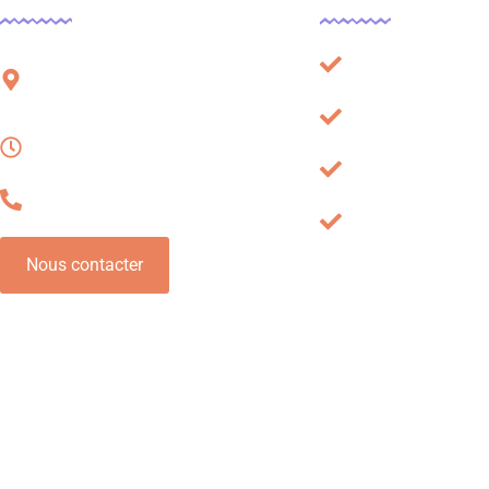
51 rue Charles Corbeau, 09000
Plan du site
Foix
Mentions légales
Lundi – Vendredi, 08h à 16h
À propos
06 32 54 78 62
Cookies
Nous contacter