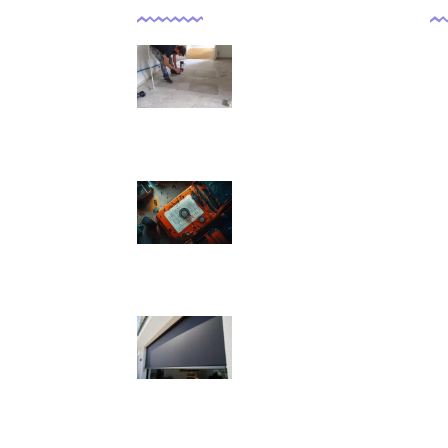
Comment isoler un
sol déjà carrelé ?
09/11/2025
Pression pneu Jeep
Renegade : Tableau
de pression
08/11/2025
Quels sont les
inconvénients des
volets roulants
solaires ?
07/11/2025