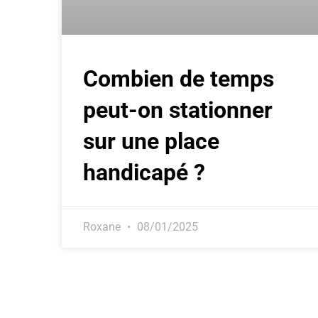
Combien de temps
peut-on stationner
sur une place
handicapé​ ?
Roxane
08/01/2025
Contact
Légal